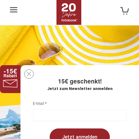
Jump
Jump
to
to
the
the
top
bottom
of
of
the
the
site
site
-15€
Rabatt
15€ geschenkt!
Jetzt zum Newsletter anmelden
E-Mail *
Jetzt anmelden