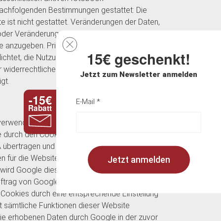
nachfolgenden Bestimmungen gestattet: Die
 ist nicht gestattet. Veränderungen der Daten,
oder Veränderung von Bild- oder Textteilen. Bei
e anzugeben. Printcenter Lamprechter ist ohne
15€ geschenkt!
ichtet, die Nutzung der Fotografien
r widerrechtlichen Nutzung der Fotografien ist
Jetzt zum Newsletter anmelden
gt.
-15€
E-Mail *
Rabatt
erwendet sog. „Cookies“, Textdateien, die auf
e durch den Cookie erzeugten Informationen
A übertragen und dort gespeichert. Google wird
en für die Websitebetreiber zusammenzustellen
Jetzt anmelden
 wird Google diese Informationen
uftrag von Google verarbeiten. Google wird in
r Cookies durch eine entsprechende Einstellung
ht sämtliche Funktionen dieser Website
 Sie erhobenen Daten durch Google in der zuvor