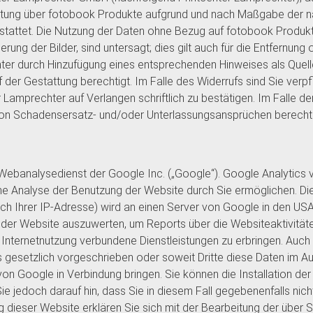
tattung über fotobook Produkte aufgrund und nach Maßgabe der 
stattet. Die Nutzung der Daten ohne Bezug auf fotobook Produkte
ng der Bilder, sind untersagt; dies gilt auch für die Entfernung 
ter durch Hinzufügung eines entsprechenden Hinweises als Quell
er Gestattung berechtigt. Im Falle des Widerrufs sind Sie verpfl
 Lamprechter auf Verlangen schriftlich zu bestätigen. Im Falle de
on Schadensersatz- und/oder Unterlassungsansprüchen berechti
Webanalysedienst der Google Inc. („Google“). Google Analytics v
e Analyse der Benutzung der Website durch Sie ermöglichen. Di
lich Ihrer IP-Adresse) wird an einen Server von Google in den US
 der Website auszuwerten, um Reports über die Websiteaktivität
 Internetnutzung verbundene Dienstleistungen zu erbringen. Auch
s gesetzlich vorgeschrieben oder soweit Dritte diese Daten im A
von Google in Verbindung bringen. Sie können die Installation de
ie jedoch darauf hin, dass Sie in diesem Fall gegebenenfalls nic
g dieser Website erklären Sie sich mit der Bearbeitung der über