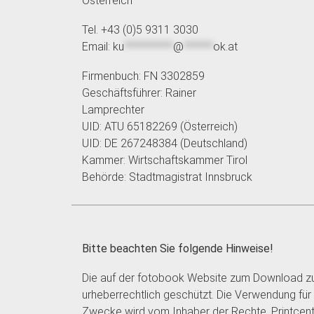
Österreich
Tel. +43 (0)5 9311 3030
Email:
ku
**********
@
******
ok.at
Firmenbuch: FN 3302859
Geschäftsführer: Rainer
Lamprechter
UID: ATU 65182269 (Österreich)
UID: DE 267248384 (Deutschland)
Kammer: Wirtschaftskammer Tirol
Behörde: Stadtmagistrat Innsbruck
Bitte beachten Sie folgende Hinweise!
Die auf der fotobook Website zum Download zu
urheberrechtlich geschützt. Die Verwendung für
Zwecke wird vom Inhaber der Rechte, Printcent