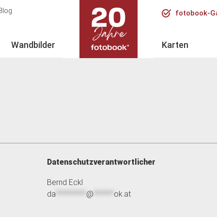
Jump
Jump
Blog
fotobook-G
to
to
the
the
Wandbilder
Karten
top
bottom
of
of
the
the
site
site
Datenschutzverantwortlicher
Bernd Eckl
da
*********
@
******
ok.at