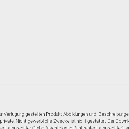
r Verfügung gestellten Produkt-Abbildungen und -Beschreibunge
 private, Nicht-gewerbliche Zwecke ist nicht gestattet. Der Down
er Lamprechter GmbH (nachfolgend Printcenter Lamprechter), au